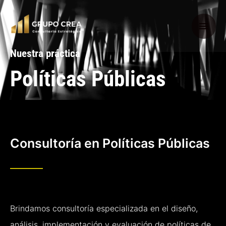
Ir
Men
al
Princ
Nuestra práctica
contenido
Políticas Públicas
Consultoría en Políticas Públicas
Brindamos consultoría especializada en el diseño,
análisis, implementación y evaluación de políticas de